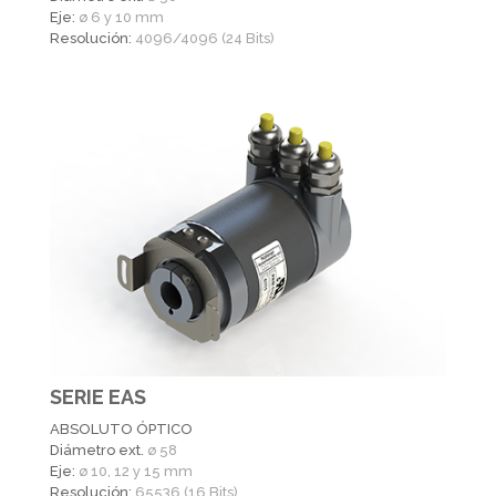
Eje:
ø 6 y 10 mm
Resolución:
4096/4096 (24 Bits)
SERIE EAS
ABSOLUTO ÓPTICO
Diámetro ext.
ø 58
Eje:
ø 10, 12 y 15 mm
Resolución:
65536 (16 Bits)