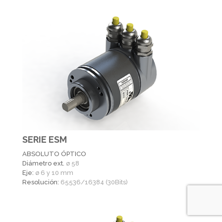
SERIE ESM
ABSOLUTO ÓPTICO
Diámetro ext.
ø 58
Eje:
ø 6 y 10 mm
Resolución:
65536/16384 (30Bits)