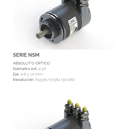
SERIE NSM
ABSOLUTO ÓPTICO
Diámetro ext.
ø 58
Eje:
ø 6 y 10 mm
Resolución:
65536/16384 (30 bits)