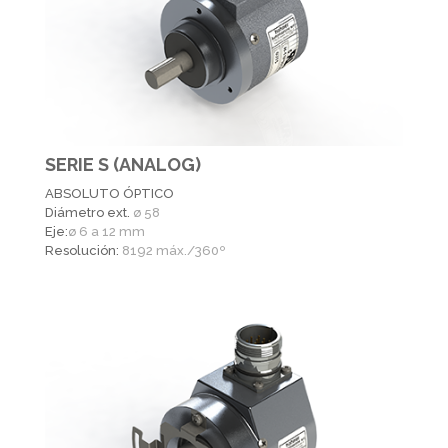
SERIE S (ANALOG)
ABSOLUTO ÓPTICO
Diámetro ext.
ø 58
Eje:
ø 6 a 12 mm
Resolución:
8192 máx./360º