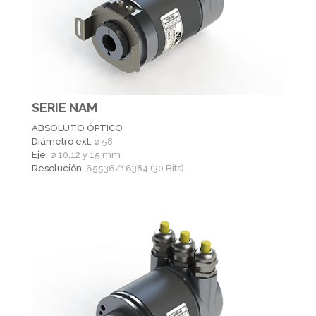
SERIE NAM
ABSOLUTO ÓPTICO
Diámetro ext.
ø 58
Eje:
ø 10,12 y 15 mm
Resolución:
65536/16384 (30 Bits)