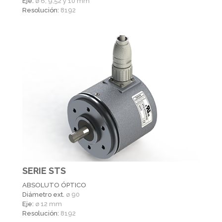
Eje:
ø 6, 9,52 y 10 mm
Resolución:
8192
SERIE STS
ABSOLUTO ÓPTICO
Diámetro ext.
ø 90
Eje:
ø 12 mm
Resolución:
8192