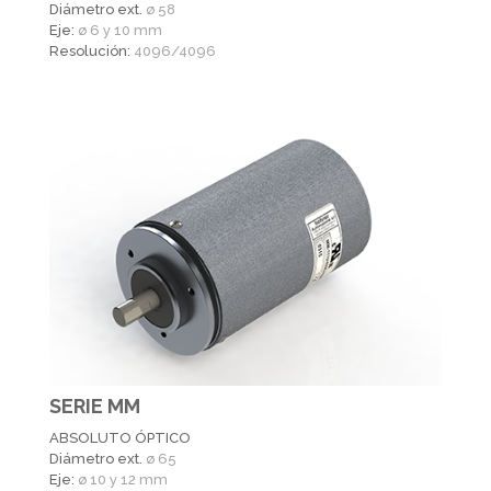
Diámetro ext.
ø 58
Eje:
ø 6 y 10 mm
Resolución:
4096/4096
SERIE MM
ABSOLUTO ÓPTICO
Diámetro ext.
ø 65
Eje:
ø 10 y 12 mm