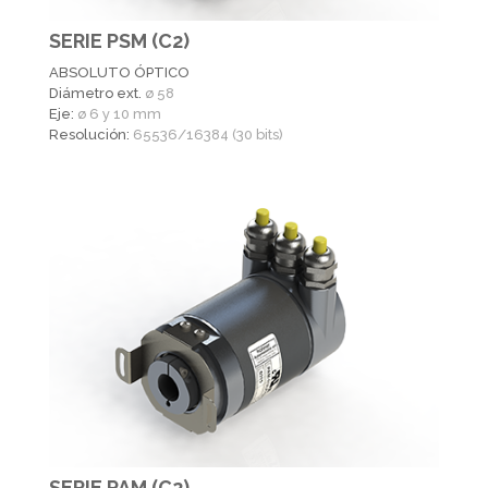
SERIE PSM (C2)
ABSOLUTO ÓPTICO
Diámetro ext.
ø 58
Eje:
ø 6 y 10 mm
Resolución:
65536/16384 (30 bits)
SERIE PAM (C2)