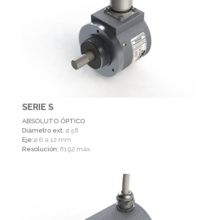
SERIE S
ABSOLUTO ÓPTICO
Diámetro ext.
ø 58
Eje:
ø 6 a 12 mm
Resolución:
8192 máx.