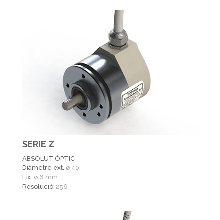
SERIE Z
ABSOLUT ÒPTIC
Diàmetre ext.
ø 40
Eix:
ø 6 mm
Resolució:
256