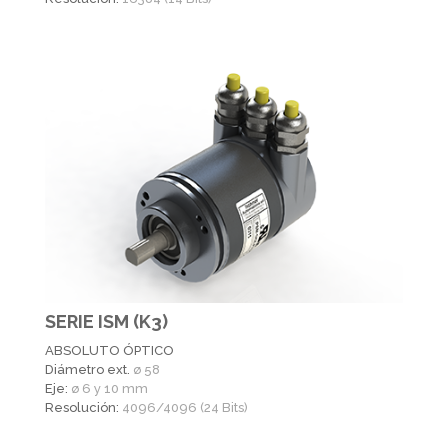
SERIE ISM (K3)
ABSOLUTO ÓPTICO
Diámetro ext.
ø 58
Eje:
ø 6 y 10 mm
Resolución:
4096/4096 (24 Bits)