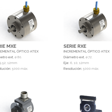
RIE MXE
SERIE RXE
REMENTAL ÓPTICO ATEX
INCREMENTAL ÓPTICO ATEX
etro ext.
ø 80.
Diámetro ext.
ø 72.
9,52, 12mm
Eje:
6, 10, 12mm
lución:
5000 máx.
Resolución:
5000 máx.