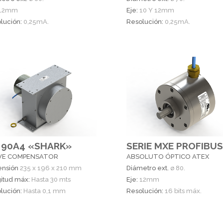
12mm
Eje:
10 Y 12mm
lución:
0,25mA.
Resolución:
0,25mA.
 90A4 «SHARK»
SERIE MXE PROFIBUS
VE COMPENSATOR
ABSOLUTO ÓPTICO ATEX
nsión
235 x 196 x 210 mm
Diámetro ext.
ø 80.
itud máx:
Hasta 30 mts
Eje:
12mm
lución:
Hasta 0,1 mm
Resolución:
16 bits máx.