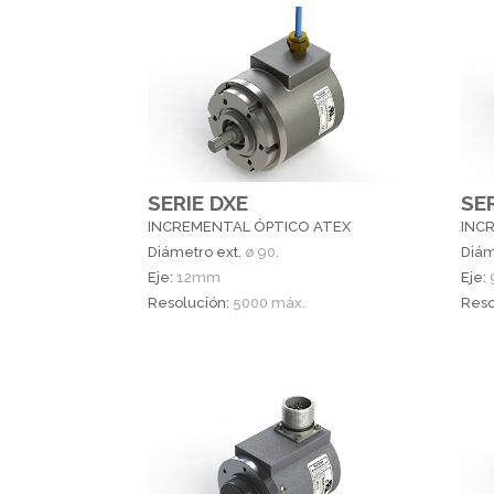
SERIE DXE
SE
INCREMENTAL ÓPTICO ATEX
INC
Diámetro ext.
ø 90.
Diám
Eje:
12mm
Eje:
Resolución:
5000 máx.
Reso