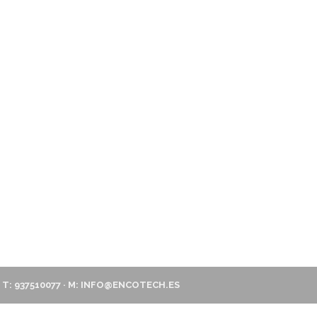
 T: 937510077 · M:
INFO@ENCOTECH.ES