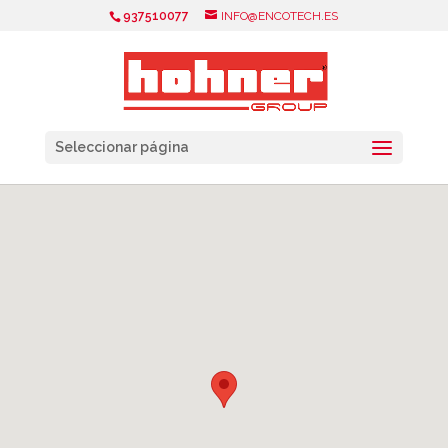
937510077
INFO@ENCOTECH.ES
Seleccionar página