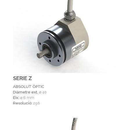
SERIE Z
ABSOLUT ÒPTIC
Diàmetre ext.
ø 40
Eix:
ø 6 mm
Resolució:
256