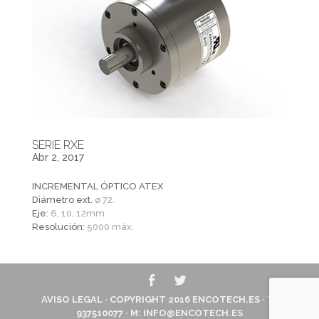
SERIE RXE
Abr 2, 2017
INCREMENTAL ÓPTICO ATEX
Diámetro ext.
ø 72.
Eje:
6, 10, 12mm
Resolución:
5000 máx.
AVISO LEGAL
· COPYRIGHT 2016
ENCOTECH.ES
· T:
937510077 · M:
INFO@ENCOTECH.ES