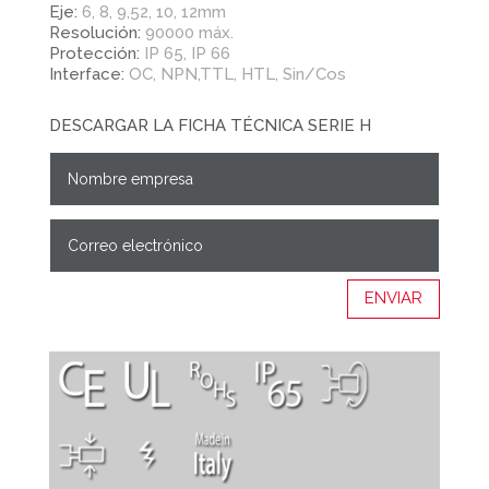
Eje:
6, 8, 9,52, 10, 12mm
Resolución:
90000 máx.
Protección:
IP 65, IP 66
Interface:
OC, NPN,TTL, HTL, Sin/Cos
DESCARGAR LA FICHA TÉCNICA SERIE H
ENVIAR