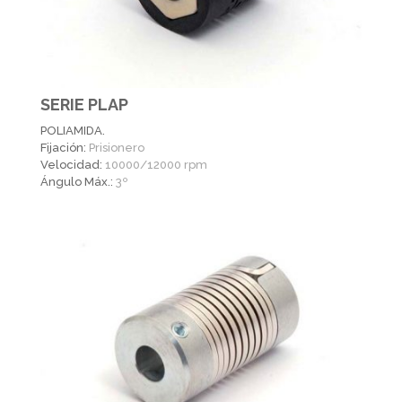
SERIE PLAP
POLIAMIDA.
Fijación:
Prisionero
Velocidad:
10000/12000 rpm
Ángulo Máx.:
3º